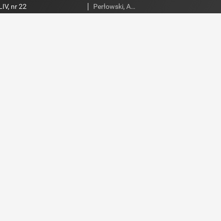
IV, nr 22
Perłowski, Adam. Red.