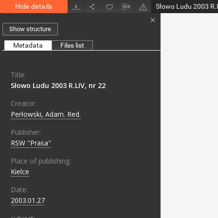
Hide details
Słowo Ludu 2003 R.L
Show structure
Metadata
Files list
Title:
Słowo Ludu 2003 R.LIV, nr 22
Creator:
Perłowski, Adam. Red.
Publisher:
RSW "Prasa"
Place of publishing:
Kielce
Date:
2003.01.27