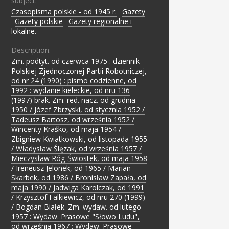
subject:
Czasopisma polskie - od 1945 r.
;
Gazety
;
Gazety polskie
;
Gazety regionalne i
lokalne.
Description:
Zm. podtyt. od czerwca 1975 : dziennik
Polskiej Zjednoczonej Partii Robotniczej,
od nr 24 (1990) : pismo codzienne, od
1992 : wydanie kieleckie, od nru 136
(1997) brak. Zm. red. nacz. od grudnia
1950 / Józef Zbrzyski, od stycznia 1952 /
Tadeusz Bartosz, od września 1952 /
Wincenty Kraśko, od maja 1954 /
Zbigniew Kwiatkowski, od listopada 1955
/ Władysław Ślęzak, od września 1957 /
Mieczysław Róg-Świostek, od maja 1958
/ Ireneusz Jelonek, od 1965 / Marian
Skarbek, od 1986 / Bronisław Zapała, od
maja 1990 / Jadwiga Karolczak, od 1991
/ Krzysztof Falkiewicz, od nru 270 (1999)
/ Bogdan Białek. Zm. wydaw. od lutego
1957 : Wydaw. Prasowe "Słowo Ludu",
od września 1967 : Wydaw. Prasowe