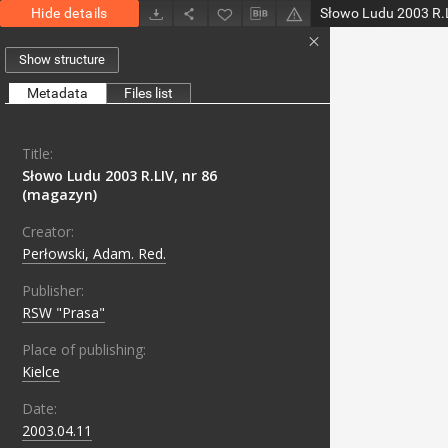
Hide details
Słowo Ludu 2003 R.L
Show structure
Metadata
Files list
Title:
Słowo Ludu 2003 R.LIV, nr 86
(magazyn)
Creator:
Perłowski, Adam. Red.
Publisher:
RSW "Prasa"
Place of publishing:
Kielce
Date:
2003.04.11