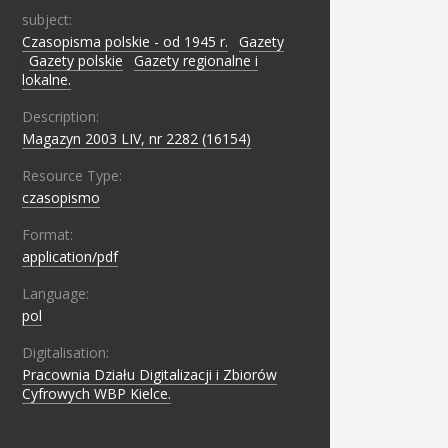
subject:
Czasopisma polskie - od 1945 r.
;
Gazety
;
Gazety polskie
;
Gazety regionalne i
lokalne.
Description:
Magazyn 2003 LIV, nr 2282 (16154)
Resource Type:
czasopismo
Format:
application/pdf
Language:
pol
Digitalisation:
Pracownia Działu Digitalizacji i Zbiorów
Cyfrowych WBP Kielce.