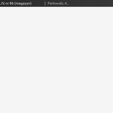
IV, nr 86 (magazyn)
Perłowski, Adam. Red.