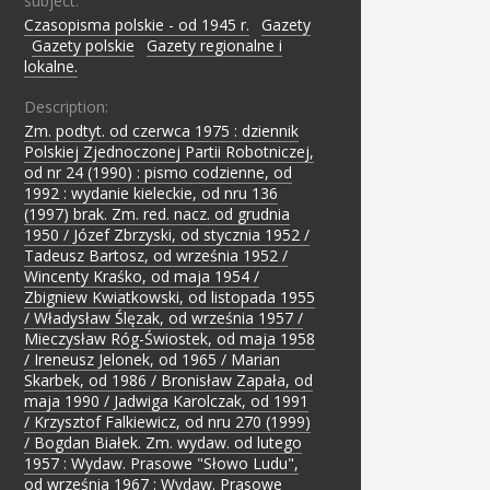
subject:
Czasopisma polskie - od 1945 r.
;
Gazety
;
Gazety polskie
;
Gazety regionalne i
lokalne.
Description:
Zm. podtyt. od czerwca 1975 : dziennik
Polskiej Zjednoczonej Partii Robotniczej,
od nr 24 (1990) : pismo codzienne, od
1992 : wydanie kieleckie, od nru 136
(1997) brak. Zm. red. nacz. od grudnia
1950 / Józef Zbrzyski, od stycznia 1952 /
Tadeusz Bartosz, od września 1952 /
Wincenty Kraśko, od maja 1954 /
Zbigniew Kwiatkowski, od listopada 1955
/ Władysław Ślęzak, od września 1957 /
Mieczysław Róg-Świostek, od maja 1958
/ Ireneusz Jelonek, od 1965 / Marian
Skarbek, od 1986 / Bronisław Zapała, od
maja 1990 / Jadwiga Karolczak, od 1991
/ Krzysztof Falkiewicz, od nru 270 (1999)
/ Bogdan Białek. Zm. wydaw. od lutego
1957 : Wydaw. Prasowe "Słowo Ludu",
od września 1967 : Wydaw. Prasowe