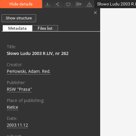
Hide details
Słowo Ludu 2003 R.L
Show structure
Metadata
Files list
Title:
Słowo Ludu 2003 R.LIV, nr 262
Creator:
Perłowski, Adam. Red.
Publisher:
RSW "Prasa"
Place of publishing:
Kielce
Date:
2003.11.12