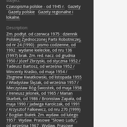
subject:
Czasopisma polskie - od 1945 r.
;
Gazety
;
Gazety polskie
;
Gazety regionalne i
lokalne.
Description:
Zm. podtyt. od czerwca 1975 : dziennik
Polskiej Zjednoczonej Partii Robotniczej,
od nr 24 (1990) : pismo codzienne, od
1992 : wydanie kieleckie, od nru 136
(1997) brak. Zm. red. nacz. od grudnia
1950 / Józef Zbrzyski, od stycznia 1952 /
Tadeusz Bartosz, od września 1952 /
Wincenty Kraśko, od maja 1954 /
Zbigniew Kwiatkowski, od listopada 1955
/ Władysław Ślęzak, od września 1957 /
Mieczysław Róg-Świostek, od maja 1958
/ Ireneusz Jelonek, od 1965 / Marian
Skarbek, od 1986 / Bronisław Zapała, od
maja 1990 / Jadwiga Karolczak, od 1991
/ Krzysztof Falkiewicz, od nru 270 (1999)
/ Bogdan Białek. Zm. wydaw. od lutego
1957 : Wydaw. Prasowe "Słowo Ludu",
od września 1967 : Wydaw. Prasowe