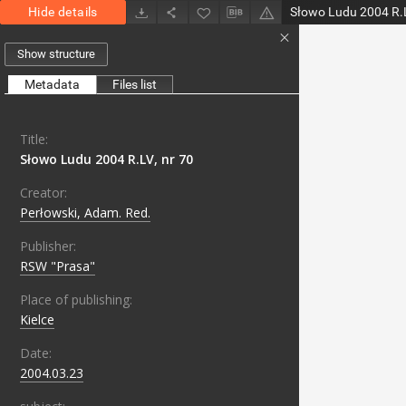
Hide details
Słowo Ludu 2004 R.L
Show structure
Metadata
Files list
Title:
Słowo Ludu 2004 R.LV, nr 70
Creator:
Perłowski, Adam. Red.
Publisher:
RSW "Prasa"
Place of publishing:
Kielce
Date:
2004.03.23