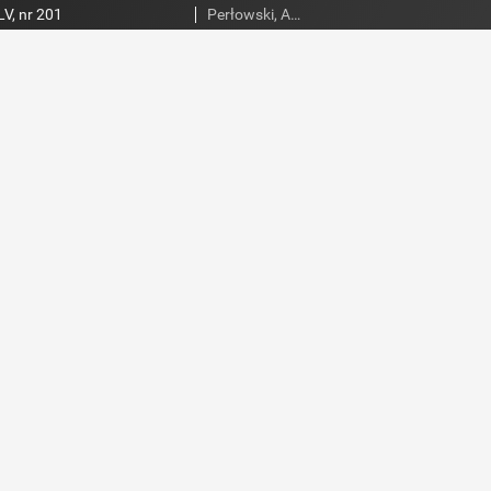
V, nr 201
Perłowski, Adam. Red.