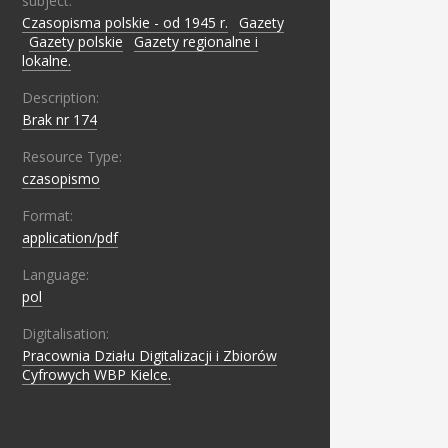
subject:
Czasopisma polskie - od 1945 r.
;
Gazety
;
Gazety polskie
;
Gazety regionalne i
lokalne.
Description:
Brak nr 174
Resource Type:
czasopismo
Format:
application/pdf
Language:
pol
Digitalisation:
Pracownia Działu Digitalizacji i Zbiorów
Cyfrowych WBP Kielce.