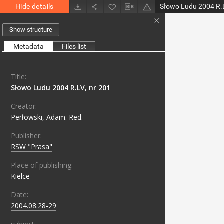
Hide details
Słowo Ludu 2004 R.L
Show structure
Metadata
Files list
Title:
Słowo Ludu 2004 R.LV, nr 201
Creator:
Perłowski, Adam. Red.
Publisher:
RSW "Prasa"
Place of publishing:
Kielce
Date:
2004.08.28-29