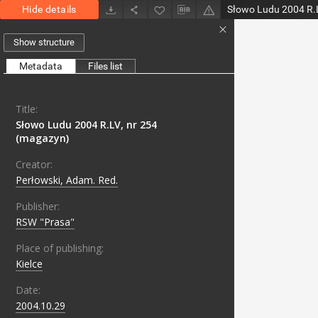
Hide details
Słowo Ludu 2004 R.L
Show structure
Metadata
Files list
Title:
Słowo Ludu 2004 R.LV, nr 254
(magazyn)
Creator:
Perłowski, Adam. Red.
Publisher:
RSW "Prasa"
Place of publishing:
Kielce
Date:
2004.10.29