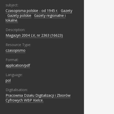
subject:
Czasopisma polskie - od 1945 r.
;
Gazety
;
Gazety polskie
;
Gazety regionalne i
lokalne.
Description:
Magazyn 2004 LV, nr 2363 (16623)
Resource Type:
czasopismo
Format:
application/pdf
Language:
pol
Digitalisation:
Pracownia Działu Digitalizacji i Zbiorów
Cyfrowych WBP Kielce.