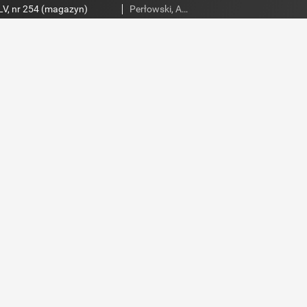
V, nr 254 (magazyn)
Perłowski, Adam. Red.