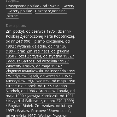
subject:
Czasopisma polskie - od 1945 r.
;
Gazety
;
Gazety polskie
;
Gazety regionalne i
lokalne.
Description:
Zm. podtyt. od czerwca 1975 : dziennik
Polskiej Zjednoczonej Partii Robotniczej,
od nr 24 (1990) : pismo codzienne, od
1992 : wydanie kieleckie, od nru 136
(1997) brak. Zm. red. nacz. od grudnia
1950 / Józef Zbrzyski, od stycznia 1952 /
Tadeusz Bartosz, od września 1952 /
Wincenty Kraśko, od maja 1954 /
Zbigniew Kwiatkowski, od listopada 1955
/ Władysław Ślęzak, od września 1957 /
Mieczysław Róg-Świostek, od maja 1958
/ Ireneusz Jelonek, od 1965 / Marian
Skarbek, od 1986 / Bronisław Zapała, od
maja 1990 / Jadwiga Karolczak, od 1991
/ Krzysztof Falkiewicz, od nru 270 (1999)
/ Bogdan Białek. Zm. wydaw. od lutego
1957 : Wydaw. Prasowe "Słowo Ludu",
od września 1967 : Wydaw. Prasowe