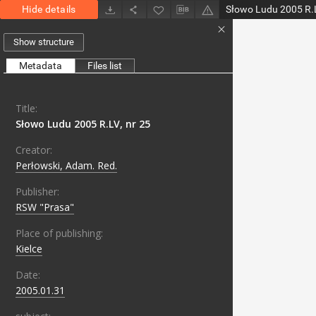
Hide details
Słowo Ludu 2005 R.L
Show structure
Metadata
Files list
Title:
Słowo Ludu 2005 R.LV, nr 25
Creator:
Perłowski, Adam. Red.
Publisher:
RSW "Prasa"
Place of publishing:
Kielce
Date:
2005.01.31