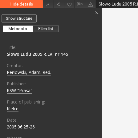
Hide details
Słowo Ludu 2005 R.L
Show structure
Metadata
Files list
Title:
Słowo Ludu 2005 R.LV, nr 145
Creator:
Perłowski, Adam. Red.
Publisher:
RSW "Prasa"
Place of publishing:
Kielce
Date:
2005.06.25-26