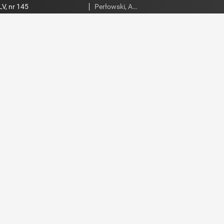
V, nr 145
Perłowski, Adam. Red.