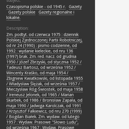
subject:
Czasopisma polskie - od 1945 r.
;
Gazety
;
Gazety polskie
;
Gazety regionalne i
lokalne.
Description:
Zm. podtyt. od czerwca 1975 : dziennik
Polskiej Zjednoczonej Partii Robotniczej,
od nr 24 (1990) : pismo codzienne, od
1992 : wydanie kieleckie, od nru 136
(1997) brak. Zm. red. nacz. od grudnia
1950 / Józef Zbrzyski, od stycznia 1952 /
Tadeusz Bartosz, od września 1952 /
Wincenty Kraśko, od maja 1954 /
Zbigniew Kwiatkowski, od listopada 1955
/ Władysław Ślęzak, od września 1957 /
Mieczysław Róg-Świostek, od maja 1958
/ Ireneusz Jelonek, od 1965 / Marian
Skarbek, od 1986 / Bronisław Zapała, od
maja 1990 / Jadwiga Karolczak, od 1991
/ Krzysztof Falkiewicz, od nru 270 (1999)
/ Bogdan Białek. Zm. wydaw. od lutego
1957 : Wydaw. Prasowe "Słowo Ludu",
od września 1967 : Wydaw. Prasowe