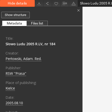
Hide details
Słowo Ludu 2005 R.L
Show structure
Metadata
Files list
Title:
Słowo Ludu 2005 R.LV, nr 184
Creator:
Perłowski, Adam. Red.
Publisher:
RSW "Prasa"
Place of publishing:
Kielce
Date:
2005.08.10