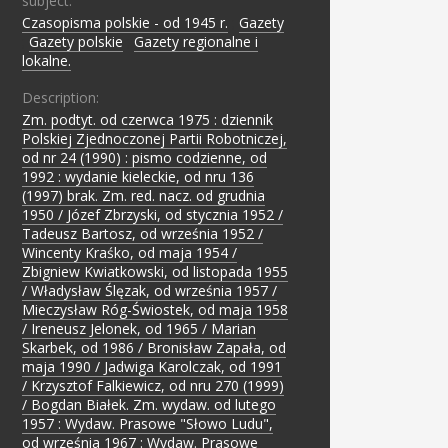
subject:
Czasopisma polskie - od 1945 r.
;
Gazety
;
Gazety polskie
;
Gazety regionalne i
lokalne.
Description:
Zm. podtyt. od czerwca 1975 : dziennik
Polskiej Zjednoczonej Partii Robotniczej,
od nr 24 (1990) : pismo codzienne, od
1992 : wydanie kieleckie, od nru 136
(1997) brak. Zm. red. nacz. od grudnia
1950 / Józef Zbrzyski, od stycznia 1952 /
Tadeusz Bartosz, od września 1952 /
Wincenty Kraśko, od maja 1954 /
Zbigniew Kwiatkowski, od listopada 1955
/ Władysław Ślęzak, od września 1957 /
Mieczysław Róg-Świostek, od maja 1958
/ Ireneusz Jelonek, od 1965 / Marian
Skarbek, od 1986 / Bronisław Zapała, od
maja 1990 / Jadwiga Karolczak, od 1991
/ Krzysztof Falkiewicz, od nru 270 (1999)
/ Bogdan Białek. Zm. wydaw. od lutego
1957 : Wydaw. Prasowe "Słowo Ludu",
od września 1967 : Wydaw. Prasowe