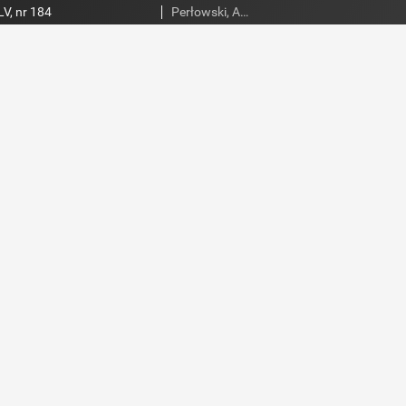
V, nr 184
Perłowski, Adam. Red.