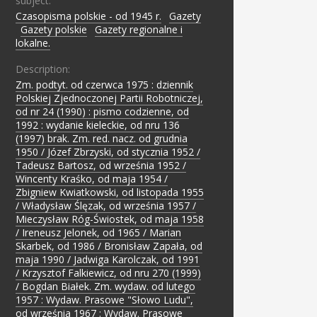
subject:
Czasopisma polskie - od 1945 r.
;
Gazety
;
Gazety polskie
;
Gazety regionalne i
lokalne.
Description:
Zm. podtyt. od czerwca 1975 : dziennik
Polskiej Zjednoczonej Partii Robotniczej,
od nr 24 (1990) : pismo codzienne, od
1992 : wydanie kieleckie, od nru 136
(1997) brak. Zm. red. nacz. od grudnia
1950 / Józef Zbrzyski, od stycznia 1952 /
Tadeusz Bartosz, od września 1952 /
Wincenty Kraśko, od maja 1954 /
Zbigniew Kwiatkowski, od listopada 1955
/ Władysław Ślęzak, od września 1957 /
Mieczysław Róg-Świostek, od maja 1958
/ Ireneusz Jelonek, od 1965 / Marian
Skarbek, od 1986 / Bronisław Zapała, od
maja 1990 / Jadwiga Karolczak, od 1991
/ Krzysztof Falkiewicz, od nru 270 (1999)
/ Bogdan Białek. Zm. wydaw. od lutego
1957 : Wydaw. Prasowe "Słowo Ludu",
od września 1967 : Wydaw. Prasowe