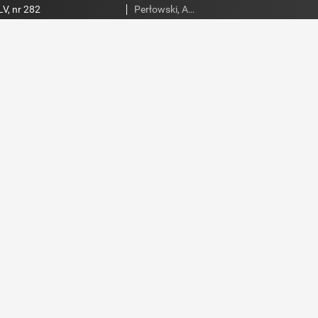
V, nr 282
Perłowski, Adam. Red.