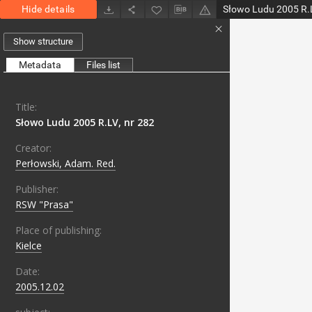
Hide details
Słowo Ludu 2005 R.L
Show structure
Metadata
Files list
Title:
Słowo Ludu 2005 R.LV, nr 282
Creator:
Perłowski, Adam. Red.
Publisher:
RSW "Prasa"
Place of publishing:
Kielce
Date:
2005.12.02