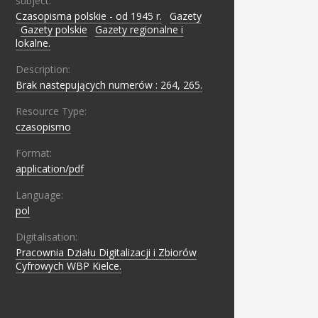
subject:
Czasopisma polskie - od 1945 r.
;
Gazety
;
Gazety polskie
;
Gazety regionalne i
lokalne.
Description:
Brak nastepujących numerów : 264, 265.
Resource Type:
czasopismo
Format:
application/pdf
Language:
pol
Digitalisation:
Pracownia Działu Digitalizacji i Zbiorów
Cyfrowych WBP Kielce.