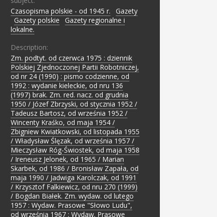
subject:
Czasopisma polskie - od 1945 r.
;
Gazety
;
Gazety polskie
;
Gazety regionalne i
lokalne.
Description:
Zm. podtyt. od czerwca 1975 : dziennik
Polskiej Zjednoczonej Partii Robotniczej,
od nr 24 (1990) : pismo codzienne, od
1992 : wydanie kieleckie, od nru 136
(1997) brak. Zm. red. nacz. od grudnia
1950 / Józef Zbrzyski, od stycznia 1952 /
Tadeusz Bartosz, od września 1952 /
Wincenty Kraśko, od maja 1954 /
Zbigniew Kwiatkowski, od listopada 1955
/ Władysław Ślęzak, od września 1957 /
Mieczysław Róg-Świostek, od maja 1958
/ Ireneusz Jelonek, od 1965 / Marian
Skarbek, od 1986 / Bronisław Zapała, od
maja 1990 / Jadwiga Karolczak, od 1991
/ Krzysztof Falkiewicz, od nru 270 (1999)
/ Bogdan Białek. Zm. wydaw. od lutego
1957 : Wydaw. Prasowe "Słowo Ludu",
od września 1967 : Wydaw. Prasowe