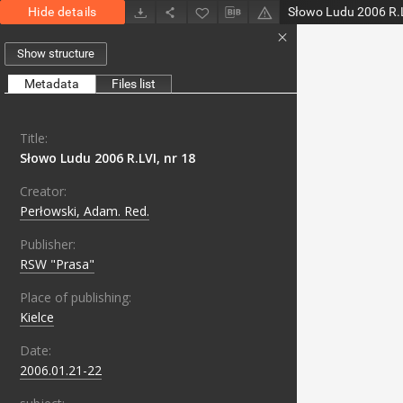
Hide details
Słowo Ludu 2006 R.L
Show structure
Metadata
Files list
Title:
Słowo Ludu 2006 R.LVI, nr 18
Creator:
Perłowski, Adam. Red.
Publisher:
RSW "Prasa"
Place of publishing:
Kielce
Date:
2006.01.21-22