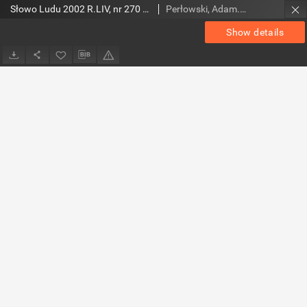
Słowo Ludu 2002 R.LIV, nr 270 (Ponidzie, Jędrzejów, Włoszczowa,Sandomierz, Staszów, Opatów)
Perłowski, Adam. Red.
Show details