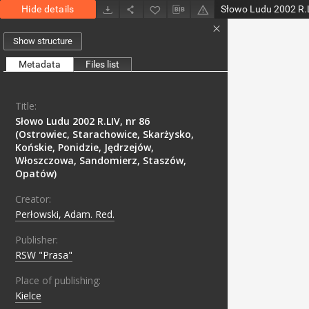
Hide details
Show structure
Metadata
Files list
Title:
Słowo Ludu 2002 R.LIV, nr 86
(Ostrowiec, Starachowice, Skarżysko,
Końskie, Ponidzie, Jędrzejów,
Włoszczowa, Sandomierz, Staszów,
Opatów)
Creator:
Perłowski, Adam. Red.
Publisher:
RSW "Prasa"
Place of publishing:
Kielce