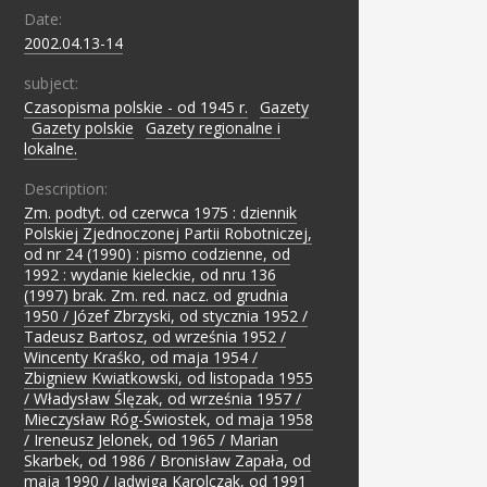
Date:
2002.04.13-14
subject:
Czasopisma polskie - od 1945 r.
;
Gazety
;
Gazety polskie
;
Gazety regionalne i
lokalne.
Description:
Zm. podtyt. od czerwca 1975 : dziennik
Polskiej Zjednoczonej Partii Robotniczej,
od nr 24 (1990) : pismo codzienne, od
1992 : wydanie kieleckie, od nru 136
(1997) brak. Zm. red. nacz. od grudnia
1950 / Józef Zbrzyski, od stycznia 1952 /
Tadeusz Bartosz, od września 1952 /
Wincenty Kraśko, od maja 1954 /
Zbigniew Kwiatkowski, od listopada 1955
/ Władysław Ślęzak, od września 1957 /
Mieczysław Róg-Świostek, od maja 1958
/ Ireneusz Jelonek, od 1965 / Marian
Skarbek, od 1986 / Bronisław Zapała, od
maja 1990 / Jadwiga Karolczak, od 1991