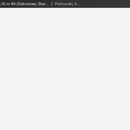
Słowo Ludu 2002 R.LIV, nr 86 (Ostrowiec, Starachowice, Skarżysko, Końskie, Ponidzie, Jędrzejów, Włoszczowa, Sandomierz, Staszów, Opatów)
Perłowski, Adam. Red.