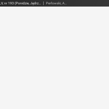
Słowo Ludu 2004 R.LV, nr 193 (Ponidzie, Jędrzejów, Włoszczowa, Sandomierz, Staszów, Opatów)
Perłowski, Adam. Red.