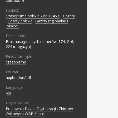
2004.08.19
subject:
Czasopisma polskie - od 1945 r.
;
Gazety
;
Gazety polskie
;
Gazety regionalne i
lokalne.
Description:
Brak następujących numerów: 174, 216,
224 (magazyn)
Resource Type:
czasopismo
Format:
application/pdf
Language:
pol
Digitalisation:
Pracownia Działu Digitalizacji i Zbiorów
Cyfrowych WBP Kielce.