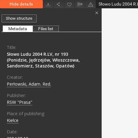
Hide details
Show structure
Metadata
Files list
Title:
Słowo Ludu 2004 R.LV, nr 193
(Ponidzie, Jędrzejów, Włoszczowa,
Sandomierz, Staszów, Opatów)
Creator:
Perłowski, Adam. Red.
Publisher:
RSW "Prasa"
Place of publishing:
Kielce
Date: