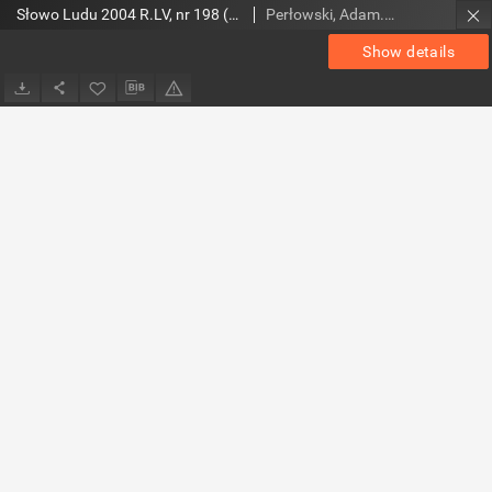
Słowo Ludu 2004 R.LV, nr 198 (Ponidzie, Jędrzejów, Włoszczowa, Sandomierz, Staszów, Opatów)
Perłowski, Adam. Red.
Show details