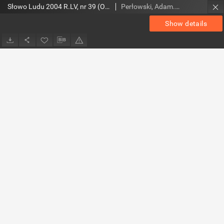
Słowo Ludu 2004 R.LV, nr 39 (Ostrowiec, Starachowice, Skarżysko, Końskie, Ponidzie, Jędrzejów, Włoszczowa, Sandomierz, Staszów, Opatów)
Perłowski, Adam. Red.
Show details