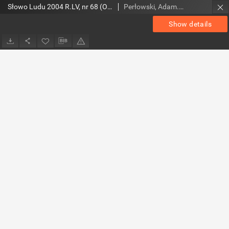
Słowo Ludu 2004 R.LV, nr 68 (Ostrowiec, Starachowice, Skarżysko, Końskie, Ponidzie, Jędrzejów, Włoszczowa, Sandomierz, Staszów, Opatów)
Perłowski, Adam. Red.
Show details