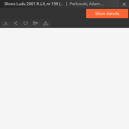
Słowo Ludu 2001 R.LII, nr 159 (Ostrowiec, Starachowice, Skarżysko, Końskie, Ponidzie, Jędrzejów, Włoszczowa, Sandomierz, Staszów, Opatów)
Perłowski, Adam. Red.
Show details