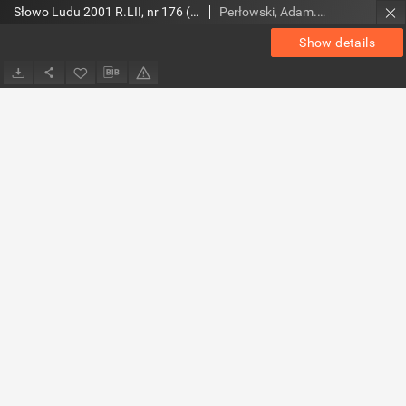
Słowo Ludu 2001 R.LII, nr 176 (Ostrowiec, Starachowice, Skarżysko, Końskie, Ponidzie, Jędrzejów, Włoszczowa, Sandomierz, Staszów, Opatów)
Perłowski, Adam. Red.
Show details