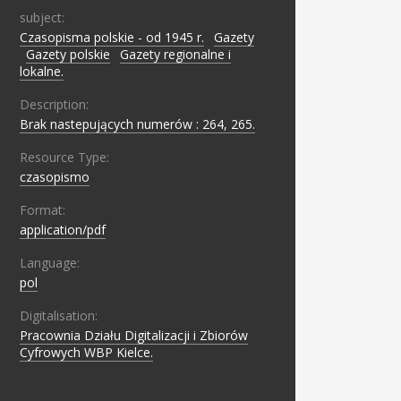
subject:
Czasopisma polskie - od 1945 r.
;
Gazety
;
Gazety polskie
;
Gazety regionalne i
lokalne.
Description:
Brak nastepujących numerów : 264, 265.
Resource Type:
czasopismo
Format:
application/pdf
Language:
pol
Digitalisation:
Pracownia Działu Digitalizacji i Zbiorów
Cyfrowych WBP Kielce.