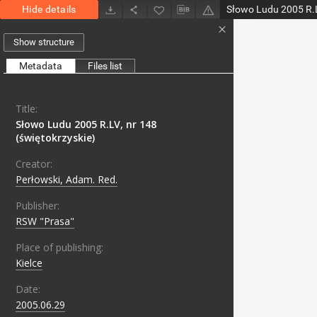
Hide details
Słowo Ludu 2005 R.L
Show structure
Metadata
Files list
Title:
Słowo Ludu 2005 R.LV, nr 148
(świętokrzyskie)
Creator:
Perłowski, Adam. Red.
Publisher:
RSW "Prasa"
Place of publishing:
Kielce
Date:
2005.06.29