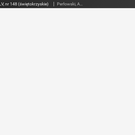
V, nr 148 (świętokrzyskie)
Perłowski, Adam. Red.