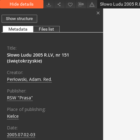
Hide details
Słowo Ludu 2005 R.L
Show structure
Metadata
Files list
Title:
Słowo Ludu 2005 R.LV, nr 151
(świętokrzyskie)
Creator:
Perłowski, Adam. Red.
Publisher:
RSW "Prasa"
Place of publishing:
Kielce
Date:
2005.07.02-03