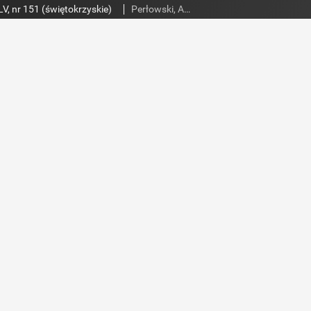
V, nr 151 (świętokrzyskie)
Perłowski, Adam. Red.