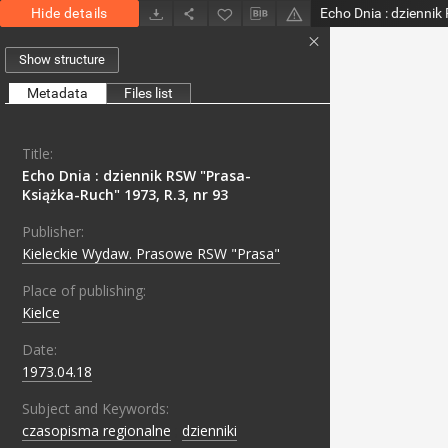
Hide details
Show structure
Metadata
Files list
Title:
Echo Dnia : dziennik RSW "Prasa-
Książka-Ruch" 1973, R.3, nr 93
Publisher:
Kieleckie Wydaw. Prasowe RSW "Prasa"
Place of publishing:
Kielce
Date:
1973.04.18
Subject and Keywords:
czasopisma regionalne
;
dzienniki