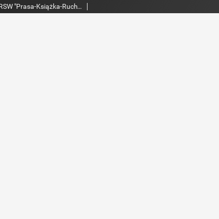
Echo Dnia : dziennik RSW "Prasa-Książka-Ruch" 1973, R.3, nr 93