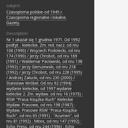
subject:
Czasopisma polskie-od 1945 r.
;
Czasopisma regionalne i lokalne.
;
Gazety.
Description:
Nr 1 ukazał się 1 grudnia 1971. Od 1992
podtyt. : kieleckie. Zm. red. nacz. od nru
106 (1990) / Wojciech Podolecki, od nru
174 (1990) / Jerzy Chrobot, od nru 169
(1991) / Waldemar Pacławski, od nru 138
(1992) / Jerzy Gierszewski, od nru 218
(1992) / Jerzy Chrobot, od nru 228 (1995)
/ Andrzej Załucki, od nru 230 (2000) /
Stanisław Wróbel. Od nru 92 (1994)
wydanie kieleckie, od 1997 wydanie
kieleckie 2. Zm. wydaw. od nru 16 (1973) :
RSW "Prasa-Książka-Ruch" Kieleckie
Wydaw. Prasowe, od nru 198 (1987) :
Wydaw. Prasowe RSW "Prasa-Książka-
Ruch", od nru 65 (1991) : "Acumen", od
nru 81 (1992) : Mitex, od nru 147 (1992) :
Echo Press, od nru 244 (1996) : Echo