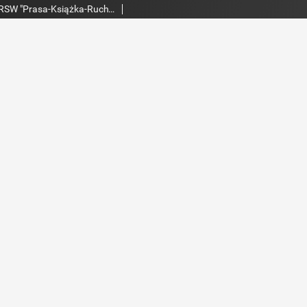
Echo Dnia : dziennik RSW "Prasa-Książka-Ruch" 1974, R.4, nr 29