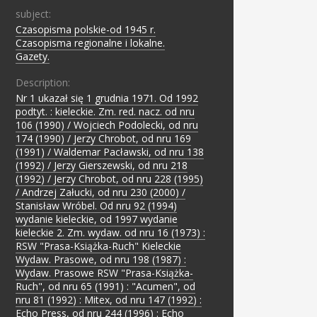
subject:
Czasopisma polskie-od 1945 r.
;
Czasopisma regionalne i lokalne.
;
Gazety.
Description:
Nr 1 ukazał się 1 grudnia 1971. Od 1992
podtyt. : kieleckie. Zm. red. nacz. od nru
106 (1990) / Wojciech Podolecki, od nru
174 (1990) / Jerzy Chrobot, od nru 169
(1991) / Waldemar Pacławski, od nru 138
(1992) / Jerzy Gierszewski, od nru 218
(1992) / Jerzy Chrobot, od nru 228 (1995)
/ Andrzej Załucki, od nru 230 (2000) /
Stanisław Wróbel. Od nru 92 (1994)
wydanie kieleckie, od 1997 wydanie
kieleckie 2. Zm. wydaw. od nru 16 (1973) :
RSW "Prasa-Książka-Ruch" Kieleckie
Wydaw. Prasowe, od nru 198 (1987) :
Wydaw. Prasowe RSW "Prasa-Książka-
Ruch", od nru 65 (1991) : "Acumen", od
nru 81 (1992) : Mitex, od nru 147 (1992) :
Echo Press, od nru 244 (1996) : Echo