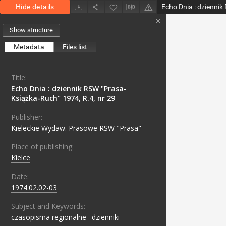
Hide details
Show structure
Metadata
Files list
Title:
Echo Dnia : dziennik RSW "Prasa-
Książka-Ruch" 1974, R.4, nr 29
Publisher:
Kieleckie Wydaw. Prasowe RSW "Prasa"
Place of publishing:
Kielce
Date:
1974.02.02-03
Subject and Keywords:
czasopisma regionalne
;
dzienniki