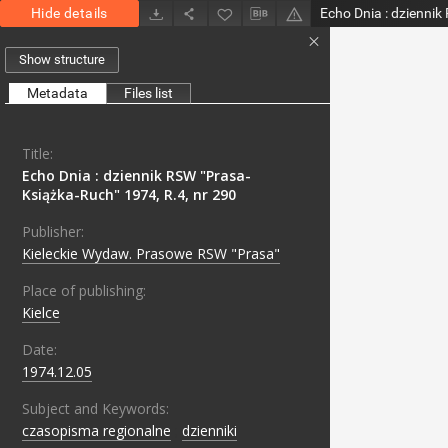
Hide details
Show structure
Metadata
Files list
Title:
Echo Dnia : dziennik RSW "Prasa-
Książka-Ruch" 1974, R.4, nr 290
Publisher:
Kieleckie Wydaw. Prasowe RSW "Prasa"
Place of publishing:
Kielce
Date:
1974.12.05
Subject and Keywords:
czasopisma regionalne
;
dzienniki