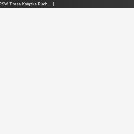
Echo Dnia : dziennik RSW "Prasa-Książka-Ruch" 1974, R.4, nr 290