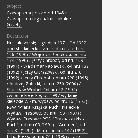
subject:
Czasopisma polskie-od 1945 r.
;
Czasopisma regionalne i lokalne.
;
Gazety.
Description:
Nr 1 ukazał się 1 grudnia 1971. Od 1992
podtyt. : kieleckie. Zm. red. nacz. od nru
106 (1990) / Wojciech Podolecki, od nru
174 (1990) / Jerzy Chrobot, od nru 169
(1991) / Waldemar Pacławski, od nru 138
(1992) / Jerzy Gierszewski, od nru 218
(1992) / Jerzy Chrobot, od nru 228 (1995)
/ Andrzej Załucki, od nru 230 (2000) /
Stanisław Wróbel. Od nru 92 (1994)
wydanie kieleckie, od 1997 wydanie
kieleckie 2. Zm. wydaw. od nru 16 (1973) :
RSW "Prasa-Książka-Ruch" Kieleckie
Wydaw. Prasowe, od nru 198 (1987) :
Wydaw. Prasowe RSW "Prasa-Książka-
Ruch", od nru 65 (1991) : "Acumen", od
nru 81 (1992) : Mitex, od nru 147 (1992) :
Echo Press, od nru 244 (1996) : Echo