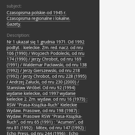
subject:
Czasopisma polskie-od 1945 r.
;
Czasopisma regionalne i lokalne.
;
Gazety.
Description:
Nr 1 ukazał się 1 grudnia 1971. Od 1992
podtyt. : kieleckie. Zm. red. nacz. od nru
106 (1990) / Wojciech Podolecki, od nru
174 (1990) / Jerzy Chrobot, od nru 169
(1991) / Waldemar Pacławski, od nru 138
(1992) / Jerzy Gierszewski, od nru 218
(1992) / Jerzy Chrobot, od nru 228 (1995)
/ Andrzej Załucki, od nru 230 (2000) /
Stanisław Wróbel. Od nru 92 (1994)
wydanie kieleckie, od 1997 wydanie
kieleckie 2. Zm. wydaw. od nru 16 (1973) :
RSW "Prasa-Książka-Ruch" Kieleckie
Wydaw. Prasowe, od nru 198 (1987) :
Wydaw. Prasowe RSW "Prasa-Książka-
Ruch", od nru 65 (1991) : "Acumen", od
nru 81 (1992) : Mitex, od nru 147 (1992) :
Echo Press, od nru 244 (1996) : Echo