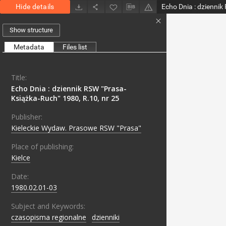
Hide details
Show structure
Metadata
Files list
Title:
Echo Dnia : dziennik RSW "Prasa-
Książka-Ruch" 1980, R.10, nr 25
Publisher:
Kieleckie Wydaw. Prasowe RSW "Prasa"
Place of publishing:
Kielce
Date:
1980.02.01-03
Subject and Keywords:
czasopisma regionalne
;
dzienniki