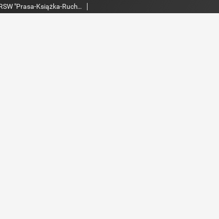
Echo Dnia : dziennik RSW "Prasa-Książka-Ruch" 1980, R.10, nr 25