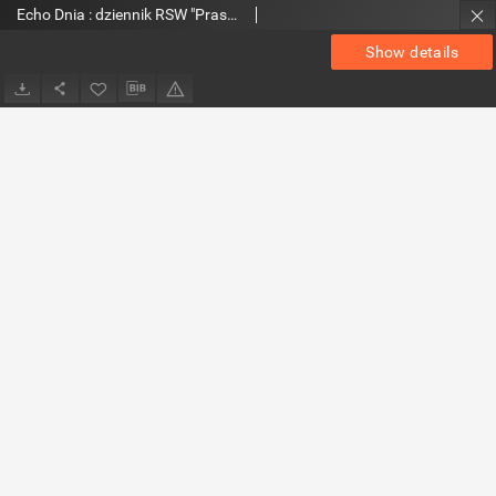
Echo Dnia : dziennik RSW "Prasa-Książka-Ruch" 1980, R.10, nr 49
Show details