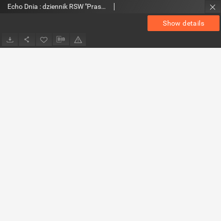
Echo Dnia : dziennik RSW "Prasa-Książka-Ruch" 1980, R.10, nr 65
Show details