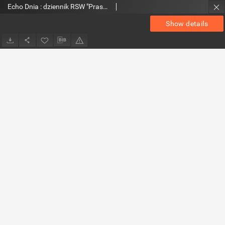
Echo Dnia : dziennik RSW "Prasa-Książka-Ruch" 1980, R.10, nr 82
Show details