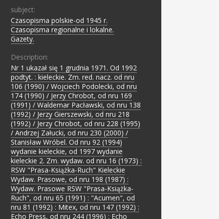
subject:
Czasopisma polskie-od 1945 r.
;
Czasopisma regionalne i lokalne.
;
Gazety.
Description:
Nr 1 ukazał się 1 grudnia 1971. Od 1992
podtyt. : kieleckie. Zm. red. nacz. od nru
106 (1990) / Wojciech Podolecki, od nru
174 (1990) / Jerzy Chrobot, od nru 169
(1991) / Waldemar Pacławski, od nru 138
(1992) / Jerzy Gierszewski, od nru 218
(1992) / Jerzy Chrobot, od nru 228 (1995)
/ Andrzej Załucki, od nru 230 (2000) /
Stanisław Wróbel. Od nru 92 (1994)
wydanie kieleckie, od 1997 wydanie
kieleckie 2. Zm. wydaw. od nru 16 (1973) :
RSW "Prasa-Książka-Ruch" Kieleckie
Wydaw. Prasowe, od nru 198 (1987) :
Wydaw. Prasowe RSW "Prasa-Książka-
Ruch", od nru 65 (1991) : "Acumen", od
nru 81 (1992) : Mitex, od nru 147 (1992) :
Echo Press, od nru 244 (1996) : Echo