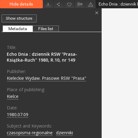
Hide details
Show structure
Metadata
Files list
Title:
Echo Dnia : dziennik RSW "Prasa-
Książka-Ruch" 1980, R.10, nr 149
Publisher:
Kieleckie Wydaw. Prasowe RSW "Prasa"
Place of publishing:
Kielce
Date:
1980.07.09
Subject and Keywords:
czasopisma regionalne
;
dzienniki