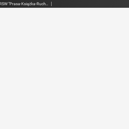
Echo Dnia : dziennik RSW "Prasa-Książka-Ruch" 1980, R.10, nr 149