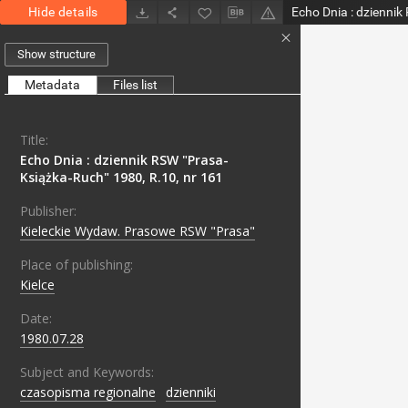
Hide details
Show structure
Metadata
Files list
Title:
Echo Dnia : dziennik RSW "Prasa-
Książka-Ruch" 1980, R.10, nr 161
Publisher:
Kieleckie Wydaw. Prasowe RSW "Prasa"
Place of publishing:
Kielce
Date:
1980.07.28
Subject and Keywords:
czasopisma regionalne
;
dzienniki