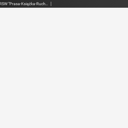
Echo Dnia : dziennik RSW "Prasa-Książka-Ruch" 1980, R.10, nr 161