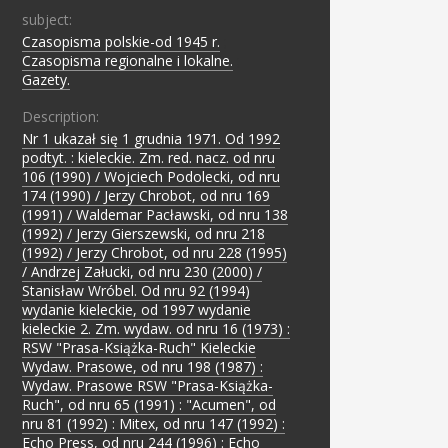
subject:
Czasopisma polskie-od 1945 r.
;
Czasopisma regionalne i lokalne.
;
Gazety.
Description:
Nr 1 ukazał się 1 grudnia 1971. Od 1992
podtyt. : kieleckie. Zm. red. nacz. od nru
106 (1990) / Wojciech Podolecki, od nru
174 (1990) / Jerzy Chrobot, od nru 169
(1991) / Waldemar Pacławski, od nru 138
(1992) / Jerzy Gierszewski, od nru 218
(1992) / Jerzy Chrobot, od nru 228 (1995)
/ Andrzej Załucki, od nru 230 (2000) /
Stanisław Wróbel. Od nru 92 (1994)
wydanie kieleckie, od 1997 wydanie
kieleckie 2. Zm. wydaw. od nru 16 (1973) :
RSW "Prasa-Książka-Ruch" Kieleckie
Wydaw. Prasowe, od nru 198 (1987) :
Wydaw. Prasowe RSW "Prasa-Książka-
Ruch", od nru 65 (1991) : "Acumen", od
nru 81 (1992) : Mitex, od nru 147 (1992) :
Echo Press, od nru 244 (1996) : Echo