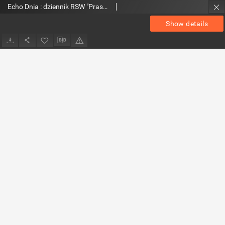
Echo Dnia : dziennik RSW "Prasa-Książka-Ruch" 1980, R.10, nr 195
Show details