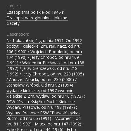
subject:
Czasopisma polskie-od 1945 r.
;
Czasopisma regionalne i lokalne.
;
Gazety.
Description:
Nr 1 ukazał się 1 grudnia 1971. Od 1992
podtyt. : kieleckie. Zm. red. nacz. od nru
106 (1990) / Wojciech Podolecki, od nru
174 (1990) / Jerzy Chrobot, od nru 169
(1991) / Waldemar Pacławski, od nru 138
(1992) / Jerzy Gierszewski, od nru 218
(1992) / Jerzy Chrobot, od nru 228 (1995)
/ Andrzej Załucki, od nru 230 (2000) /
Stanisław Wróbel. Od nru 92 (1994)
wydanie kieleckie, od 1997 wydanie
kieleckie 2. Zm. wydaw. od nru 16 (1973) :
RSW "Prasa-Książka-Ruch" Kieleckie
Wydaw. Prasowe, od nru 198 (1987) :
Wydaw. Prasowe RSW "Prasa-Książka-
Ruch", od nru 65 (1991) : "Acumen", od
nru 81 (1992) : Mitex, od nru 147 (1992) :
Echo Press, od nru 244 (1996) : Echo