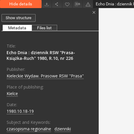
Hide details
Show structure
Metadata
Files list
Title:
Echo Dnia : dziennik RSW "Prasa-
Książka-Ruch" 1980, R.10, nr 226
Publisher:
Kieleckie Wydaw. Prasowe RSW "Prasa"
Place of publishing:
Kielce
Date:
1980.10.18-19
Subject and Keywords:
czasopisma regionalne
;
dzienniki