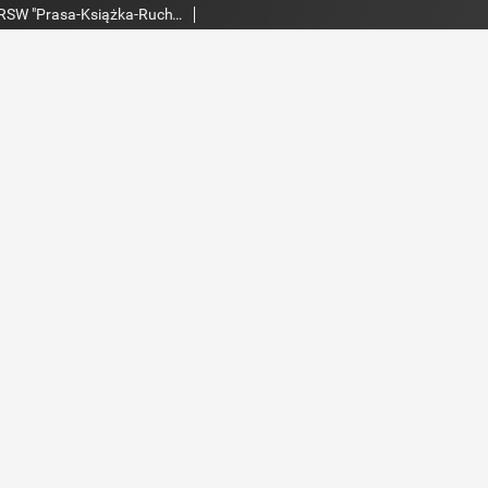
Echo Dnia : dziennik RSW "Prasa-Książka-Ruch" 1980, R.10, nr 226