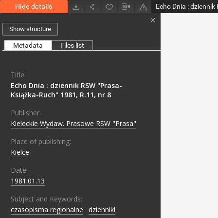
Hide details
Show structure
Metadata
Files list
Title:
Echo Dnia : dziennik RSW "Prasa-
Książka-Ruch" 1981, R.11, nr 8
Publisher:
Kieleckie Wydaw. Prasowe RSW "Prasa"
Place of publishing:
Kielce
Date:
1981.01.13
Subject and Keywords:
czasopisma regionalne
;
dzienniki