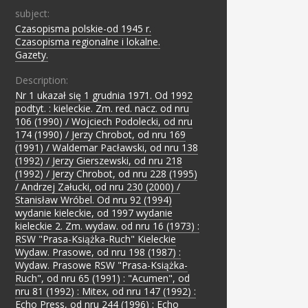
subject:
Czasopisma polskie-od 1945 r.
;
Czasopisma regionalne i lokalne.
;
Gazety.
Description:
Nr 1 ukazał się 1 grudnia 1971. Od 1992
podtyt. : kieleckie. Zm. red. nacz. od nru
106 (1990) / Wojciech Podolecki, od nru
174 (1990) / Jerzy Chrobot, od nru 169
(1991) / Waldemar Pacławski, od nru 138
(1992) / Jerzy Gierszewski, od nru 218
(1992) / Jerzy Chrobot, od nru 228 (1995)
/ Andrzej Załucki, od nru 230 (2000) /
Stanisław Wróbel. Od nru 92 (1994)
wydanie kieleckie, od 1997 wydanie
kieleckie 2. Zm. wydaw. od nru 16 (1973) :
RSW "Prasa-Książka-Ruch" Kieleckie
Wydaw. Prasowe, od nru 198 (1987) :
Wydaw. Prasowe RSW "Prasa-Książka-
Ruch", od nru 65 (1991) : "Acumen", od
nru 81 (1992) : Mitex, od nru 147 (1992) :
Echo Press, od nru 244 (1996) : Echo