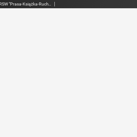
Echo Dnia : dziennik RSW "Prasa-Książka-Ruch" 1981, R.11, nr 8