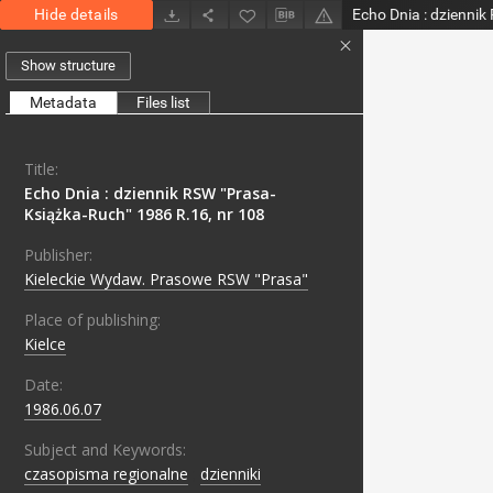
Hide details
Show structure
Metadata
Files list
Title:
Echo Dnia : dziennik RSW "Prasa-
Książka-Ruch" 1986 R.16, nr 108
Publisher:
Kieleckie Wydaw. Prasowe RSW "Prasa"
Place of publishing:
Kielce
Date:
1986.06.07
Subject and Keywords:
czasopisma regionalne
;
dzienniki