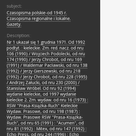
subject:
Czasopisma polskie-od 1945 r.
;
Czasopisma regionalne i lokalne.
;
Gazety.
Description:
Nr 1 ukazał się 1 grudnia 1971. Od 1992
podtyt. : kieleckie. Zm. red. nacz. od nru
106 (1990) / Wojciech Podolecki, od nru
174 (1990) / Jerzy Chrobot, od nru 169
(1991) / Waldemar Pacławski, od nru 138
(1992) / Jerzy Gierszewski, od nru 218
(1992) / Jerzy Chrobot, od nru 228 (1995)
/ Andrzej Załucki, od nru 230 (2000) /
Stanisław Wróbel. Od nru 92 (1994)
wydanie kieleckie, od 1997 wydanie
kieleckie 2. Zm. wydaw. od nru 16 (1973) :
RSW "Prasa-Książka-Ruch" Kieleckie
Wydaw. Prasowe, od nru 198 (1987) :
Wydaw. Prasowe RSW "Prasa-Książka-
Ruch", od nru 65 (1991) : "Acumen", od
nru 81 (1992) : Mitex, od nru 147 (1992) :
Echo Press, od nru 244 (1996) : Echo