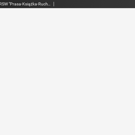
Echo Dnia : dziennik RSW "Prasa-Książka-Ruch" 1986 R.16, nr 108