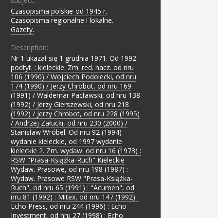
subject:
Czasopisma polskie-od 1945 r.
;
Czasopisma regionalne i lokalne.
;
Gazety.
Description:
Nr 1 ukazał się 1 grudnia 1971. Od 1992
podtyt. : kieleckie. Zm. red. nacz. od nru
106 (1990) / Wojciech Podolecki, od nru
174 (1990) / Jerzy Chrobot, od nru 169
(1991) / Waldemar Pacławski, od nru 138
(1992) / Jerzy Gierszewski, od nru 218
(1992) / Jerzy Chrobot, od nru 228 (1995)
/ Andrzej Załucki, od nru 230 (2000) /
Stanisław Wróbel. Od nru 92 (1994)
wydanie kieleckie, od 1997 wydanie
kieleckie 2. Zm. wydaw. od nru 16 (1973) :
RSW "Prasa-Książka-Ruch" Kieleckie
Wydaw. Prasowe, od nru 198 (1987) :
Wydaw. Prasowe RSW "Prasa-Książka-
Ruch", od nru 65 (1991) : "Acumen", od
nru 81 (1992) : Mitex, od nru 147 (1992) :
Echo Press, od nru 244 (1996) : Echo
Investment, od nru 27 (1998) : Echo