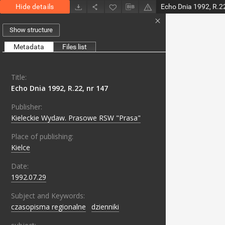
Hide details
Echo Dnia 1992, R.22
Show structure
Metadata
Files list
Title:
Echo Dnia 1992, R.22, nr 147
Publisher:
Kieleckie Wydaw. Prasowe RSW "Prasa"
Place of publishing:
Kielce
Date:
1992.07.29
Subject and Keywords:
czasopisma regionalne
;
dzienniki