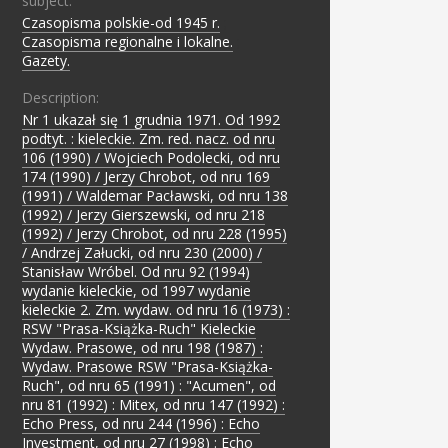
subject:
Czasopisma polskie-od 1945 r.
;
Czasopisma regionalne i lokalne.
;
Gazety.
Description:
Nr 1 ukazał się 1 grudnia 1971. Od 1992
podtyt. : kieleckie. Zm. red. nacz. od nru
106 (1990) / Wojciech Podolecki, od nru
174 (1990) / Jerzy Chrobot, od nru 169
(1991) / Waldemar Pacławski, od nru 138
(1992) / Jerzy Gierszewski, od nru 218
(1992) / Jerzy Chrobot, od nru 228 (1995)
/ Andrzej Załucki, od nru 230 (2000) /
Stanisław Wróbel. Od nru 92 (1994)
wydanie kieleckie, od 1997 wydanie
kieleckie 2. Zm. wydaw. od nru 16 (1973) :
RSW "Prasa-Książka-Ruch" Kieleckie
Wydaw. Prasowe, od nru 198 (1987) :
Wydaw. Prasowe RSW "Prasa-Książka-
Ruch", od nru 65 (1991) : "Acumen", od
nru 81 (1992) : Mitex, od nru 147 (1992) :
Echo Press, od nru 244 (1996) : Echo
Investment, od nru 27 (1998) : Echo