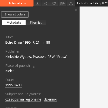
Hide details
Echo Dnia 1995, R.21
Show structure
Metadata
Files list
Title:
Echo Dnia 1995, R.21, nr 88
Publisher:
Kieleckie Wydaw. Prasowe RSW "Prasa"
Place of publishing:
Kielce
Date:
1995.04.13
Subject and Keywords:
czasopisma regionalne
;
dzienniki