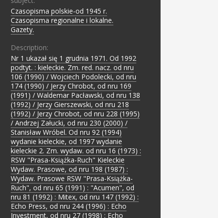
subject:
Czasopisma polskie-od 1945 r.
;
Czasopisma regionalne i lokalne.
;
Gazety.
Description:
Nr 1 ukazał się 1 grudnia 1971. Od 1992
podtyt. : kieleckie. Zm. red. nacz. od nru
106 (1990) / Wojciech Podolecki, od nru
174 (1990) / Jerzy Chrobot, od nru 169
(1991) / Waldemar Pacławski, od nru 138
(1992) / Jerzy Gierszewski, od nru 218
(1992) / Jerzy Chrobot, od nru 228 (1995)
/ Andrzej Załucki, od nru 230 (2000) /
Stanisław Wróbel. Od nru 92 (1994)
wydanie kieleckie, od 1997 wydanie
kieleckie 2. Zm. wydaw. od nru 16 (1973) :
RSW "Prasa-Książka-Ruch" Kieleckie
Wydaw. Prasowe, od nru 198 (1987) :
Wydaw. Prasowe RSW "Prasa-Książka-
Ruch", od nru 65 (1991) : "Acumen", od
nru 81 (1992) : Mitex, od nru 147 (1992) :
Echo Press, od nru 244 (1996) : Echo
Investment, od nru 27 (1998) : Echo