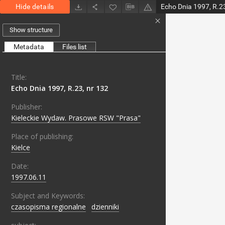
Hide details
Echo Dnia 1997, R.23
Show structure
Metadata
Files list
Title:
Echo Dnia 1997, R.23, nr 132
Publisher:
Kieleckie Wydaw. Prasowe RSW "Prasa"
Place of publishing:
Kielce
Date:
1997.06.11
Subject and Keywords:
czasopisma regionalne
;
dzienniki