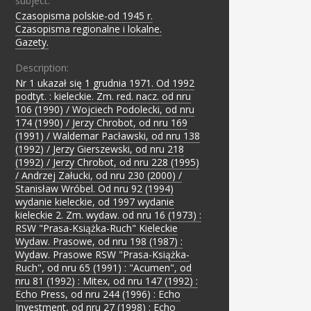
subject:
Czasopisma polskie-od 1945 r.
;
Czasopisma regionalne i lokalne.
;
Gazety.
Description:
Nr 1 ukazał się 1 grudnia 1971. Od 1992
podtyt. : kieleckie. Zm. red. nacz. od nru
106 (1990) / Wojciech Podolecki, od nru
174 (1990) / Jerzy Chrobot, od nru 169
(1991) / Waldemar Pacławski, od nru 138
(1992) / Jerzy Gierszewski, od nru 218
(1992) / Jerzy Chrobot, od nru 228 (1995)
/ Andrzej Załucki, od nru 230 (2000) /
Stanisław Wróbel. Od nru 92 (1994)
wydanie kieleckie, od 1997 wydanie
kieleckie 2. Zm. wydaw. od nru 16 (1973) :
RSW "Prasa-Książka-Ruch" Kieleckie
Wydaw. Prasowe, od nru 198 (1987) :
Wydaw. Prasowe RSW "Prasa-Książka-
Ruch", od nru 65 (1991) : "Acumen", od
nru 81 (1992) : Mitex, od nru 147 (1992) :
Echo Press, od nru 244 (1996) : Echo
Investment, od nru 27 (1998) : Echo