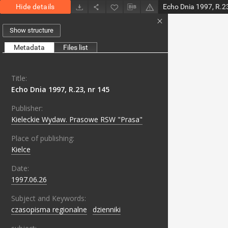
Hide details
Echo Dnia 1997, R.23
Show structure
Metadata
Files list
Title:
Echo Dnia 1997, R.23, nr 145
Publisher:
Kieleckie Wydaw. Prasowe RSW "Prasa"
Place of publishing:
Kielce
Date:
1997.06.26
Subject and Keywords:
czasopisma regionalne
;
dzienniki