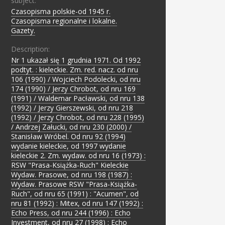
subject:
Czasopisma polskie-od 1945 r.
;
Czasopisma regionalne i lokalne.
;
Gazety.
Description:
Nr 1 ukazał się 1 grudnia 1971. Od 1992
podtyt. : kieleckie. Zm. red. nacz. od nru
106 (1990) / Wojciech Podolecki, od nru
174 (1990) / Jerzy Chrobot, od nru 169
(1991) / Waldemar Pacławski, od nru 138
(1992) / Jerzy Gierszewski, od nru 218
(1992) / Jerzy Chrobot, od nru 228 (1995)
/ Andrzej Załucki, od nru 230 (2000) /
Stanisław Wróbel. Od nru 92 (1994)
wydanie kieleckie, od 1997 wydanie
kieleckie 2. Zm. wydaw. od nru 16 (1973) :
RSW "Prasa-Książka-Ruch" Kieleckie
Wydaw. Prasowe, od nru 198 (1987) :
Wydaw. Prasowe RSW "Prasa-Książka-
Ruch", od nru 65 (1991) : "Acumen", od
nru 81 (1992) : Mitex, od nru 147 (1992) :
Echo Press, od nru 244 (1996) : Echo
Investment, od nru 27 (1998) : Echo