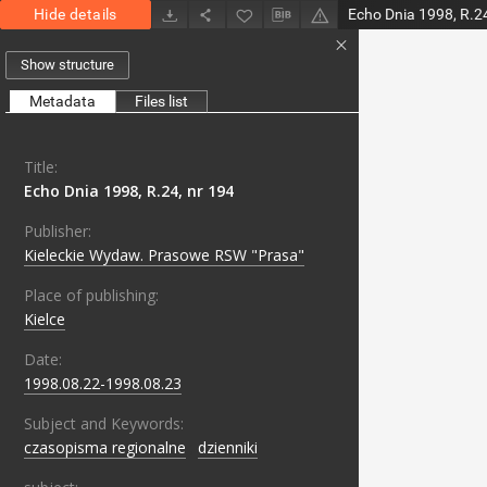
Hide details
Echo Dnia 1998, R.24
Show structure
Metadata
Files list
Title:
Echo Dnia 1998, R.24, nr 194
Publisher:
Kieleckie Wydaw. Prasowe RSW "Prasa"
Place of publishing:
Kielce
Date:
1998.08.22-1998.08.23
Subject and Keywords:
czasopisma regionalne
;
dzienniki