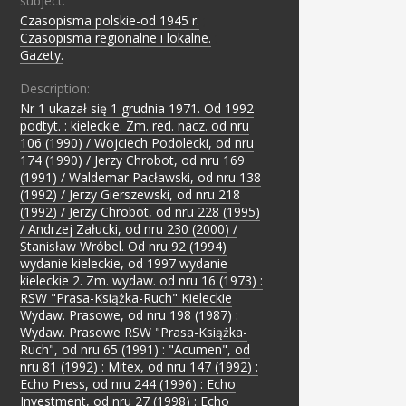
subject:
Czasopisma polskie-od 1945 r.
;
Czasopisma regionalne i lokalne.
;
Gazety.
Description:
Nr 1 ukazał się 1 grudnia 1971. Od 1992
podtyt. : kieleckie. Zm. red. nacz. od nru
106 (1990) / Wojciech Podolecki, od nru
174 (1990) / Jerzy Chrobot, od nru 169
(1991) / Waldemar Pacławski, od nru 138
(1992) / Jerzy Gierszewski, od nru 218
(1992) / Jerzy Chrobot, od nru 228 (1995)
/ Andrzej Załucki, od nru 230 (2000) /
Stanisław Wróbel. Od nru 92 (1994)
wydanie kieleckie, od 1997 wydanie
kieleckie 2. Zm. wydaw. od nru 16 (1973) :
RSW "Prasa-Książka-Ruch" Kieleckie
Wydaw. Prasowe, od nru 198 (1987) :
Wydaw. Prasowe RSW "Prasa-Książka-
Ruch", od nru 65 (1991) : "Acumen", od
nru 81 (1992) : Mitex, od nru 147 (1992) :
Echo Press, od nru 244 (1996) : Echo
Investment, od nru 27 (1998) : Echo