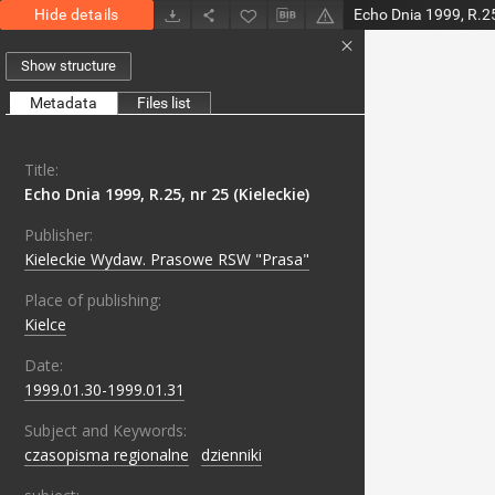
Hide details
Echo Dnia 1999, R.25,
Show structure
Metadata
Files list
Title:
Echo Dnia 1999, R.25, nr 25 (Kieleckie)
Publisher:
Kieleckie Wydaw. Prasowe RSW "Prasa"
Place of publishing:
Kielce
Date:
1999.01.30-1999.01.31
Subject and Keywords:
czasopisma regionalne
;
dzienniki