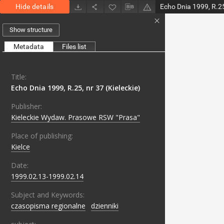
Hide details
Echo Dnia 1999, R.25,
Show structure
Metadata
Files list
Title:
Echo Dnia 1999, R.25, nr 37 (Kieleckie)
Publisher:
Kieleckie Wydaw. Prasowe RSW "Prasa"
Place of publishing:
Kielce
Date:
1999.02.13-1999.02.14
Subject and Keywords:
czasopisma regionalne
;
dzienniki