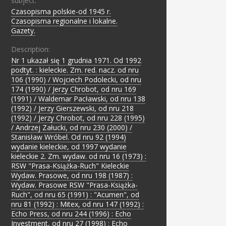
subject:
Czasopisma polskie-od 1945 r.
;
Czasopisma regionalne i lokalne.
;
Gazety.
Description:
Nr 1 ukazał się 1 grudnia 1971. Od 1992
podtyt. : kieleckie. Zm. red. nacz. od nru
106 (1990) / Wojciech Podolecki, od nru
174 (1990) / Jerzy Chrobot, od nru 169
(1991) / Waldemar Pacławski, od nru 138
(1992) / Jerzy Gierszewski, od nru 218
(1992) / Jerzy Chrobot, od nru 228 (1995)
/ Andrzej Załucki, od nru 230 (2000) /
Stanisław Wróbel. Od nru 92 (1994)
wydanie kieleckie, od 1997 wydanie
kieleckie 2. Zm. wydaw. od nru 16 (1973) :
RSW "Prasa-Książka-Ruch" Kieleckie
Wydaw. Prasowe, od nru 198 (1987) :
Wydaw. Prasowe RSW "Prasa-Książka-
Ruch", od nru 65 (1991) : "Acumen", od
nru 81 (1992) : Mitex, od nru 147 (1992) :
Echo Press, od nru 244 (1996) : Echo
Investment, od nru 27 (1998) : Echo