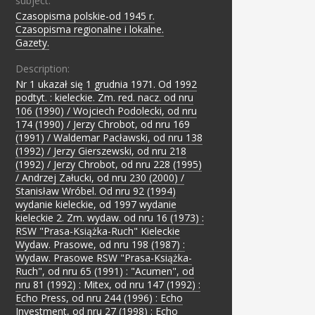
subject:
Czasopisma polskie-od 1945 r.
;
Czasopisma regionalne i lokalne.
;
Gazety.
Description:
Nr 1 ukazał się 1 grudnia 1971. Od 1992
podtyt. : kieleckie. Zm. red. nacz. od nru
106 (1990) / Wojciech Podolecki, od nru
174 (1990) / Jerzy Chrobot, od nru 169
(1991) / Waldemar Pacławski, od nru 138
(1992) / Jerzy Gierszewski, od nru 218
(1992) / Jerzy Chrobot, od nru 228 (1995)
/ Andrzej Załucki, od nru 230 (2000) /
Stanisław Wróbel. Od nru 92 (1994)
wydanie kieleckie, od 1997 wydanie
kieleckie 2. Zm. wydaw. od nru 16 (1973) :
RSW "Prasa-Książka-Ruch" Kieleckie
Wydaw. Prasowe, od nru 198 (1987) :
Wydaw. Prasowe RSW "Prasa-Książka-
Ruch", od nru 65 (1991) : "Acumen", od
nru 81 (1992) : Mitex, od nru 147 (1992) :
Echo Press, od nru 244 (1996) : Echo
Investment, od nru 27 (1998) : Echo