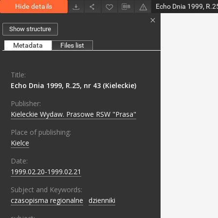
Hide details
Echo Dnia 1999, R.25,
Show structure
Metadata
Files list
Title:
Echo Dnia 1999, R.25, nr 43 (Kieleckie)
Publisher:
Kieleckie Wydaw. Prasowe RSW "Prasa"
Place of publishing:
Kielce
Date:
1999.02.20-1999.02.21
Subject and Keywords:
czasopisma regionalne
;
dzienniki