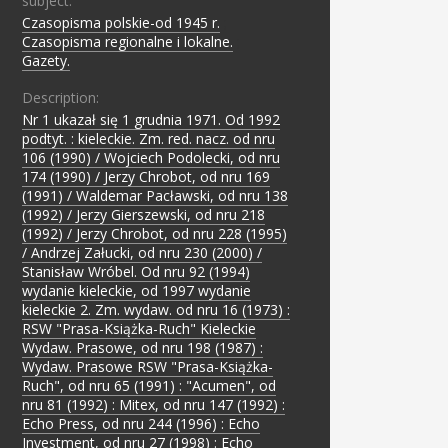
subject:
Czasopisma polskie-od 1945 r.
;
Czasopisma regionalne i lokalne.
;
Gazety.
Description:
Nr 1 ukazał się 1 grudnia 1971. Od 1992
podtyt. : kieleckie. Zm. red. nacz. od nru
106 (1990) / Wojciech Podolecki, od nru
174 (1990) / Jerzy Chrobot, od nru 169
(1991) / Waldemar Pacławski, od nru 138
(1992) / Jerzy Gierszewski, od nru 218
(1992) / Jerzy Chrobot, od nru 228 (1995)
/ Andrzej Załucki, od nru 230 (2000) /
Stanisław Wróbel. Od nru 92 (1994)
wydanie kieleckie, od 1997 wydanie
kieleckie 2. Zm. wydaw. od nru 16 (1973) :
RSW "Prasa-Książka-Ruch" Kieleckie
Wydaw. Prasowe, od nru 198 (1987) :
Wydaw. Prasowe RSW "Prasa-Książka-
Ruch", od nru 65 (1991) : "Acumen", od
nru 81 (1992) : Mitex, od nru 147 (1992) :
Echo Press, od nru 244 (1996) : Echo
Investment, od nru 27 (1998) : Echo