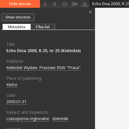
Hide details
Echo Dnia 2000, R.25,
Show structure
Metadata
Files list
Title:
Echo Dnia 2000, R.25, nr 25 (Kieleckie)
Publisher:
Kieleckie Wydaw. Prasowe RSW "Prasa"
Place of publishing:
Kielce
Date:
2000.01.31
Subject and Keywords:
czasopisma regionalne
;
dzienniki