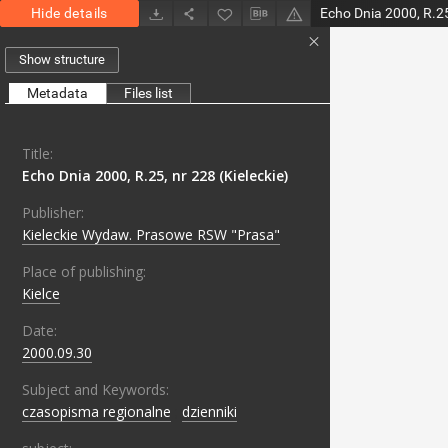
Hide details
Echo Dnia 2000, R.25,
Show structure
Metadata
Files list
Title:
Echo Dnia 2000, R.25, nr 228 (Kieleckie)
Publisher:
Kieleckie Wydaw. Prasowe RSW "Prasa"
Place of publishing:
Kielce
Date:
2000.09.30
Subject and Keywords:
czasopisma regionalne
;
dzienniki