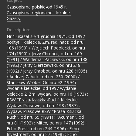
subject:
Czasopisma polskie-od 1945 r.
;
Czasopisma regionalne i lokalne.
;
Gazety.
Description:
Nr 1 ukazał się 1 grudnia 1971. Od 1992
podtyt. : kieleckie. Zm. red. nacz. od nru
106 (1990) / Wojciech Podolecki, od nru
174 (1990) / Jerzy Chrobot, od nru 169
(1991) / Waldemar Pacławski, od nru 138
(1992) / Jerzy Gierszewski, od nru 218
(1992) / Jerzy Chrobot, od nru 228 (1995)
/ Andrzej Załucki, od nru 230 (2000) /
Stanisław Wróbel. Od nru 92 (1994)
wydanie kieleckie, od 1997 wydanie
kieleckie 2. Zm. wydaw. od nru 16 (1973) :
RSW "Prasa-Książka-Ruch" Kieleckie
Wydaw. Prasowe, od nru 198 (1987) :
Wydaw. Prasowe RSW "Prasa-Książka-
Ruch", od nru 65 (1991) : "Acumen", od
nru 81 (1992) : Mitex, od nru 147 (1992) :
Echo Press, od nru 244 (1996) : Echo
Investment, od nru 27 (1998) : Echo