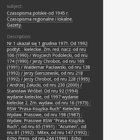
subject:
Czasopisma polskie-od 1945 r.
;
Czasopisma regionalne i lokalne.
;
Gazety.
Description:
Nr 1 ukazał się 1 grudnia 1971. Od 1992
podtyt. : kieleckie. Zm. red. nacz. od nru
106 (1990) / Wojciech Podolecki, od nru
174 (1990) / Jerzy Chrobot, od nru 169
(1991) / Waldemar Pacławski, od nru 138
(1992) / Jerzy Gierszewski, od nru 218
(1992) / Jerzy Chrobot, od nru 228 (1995)
/ Andrzej Załucki, od nru 230 (2000) /
Stanisław Wróbel. Od nru 92 (1994)
wydanie kieleckie, od 1997 wydanie
kieleckie 2. Zm. wydaw. od nru 16 (1973) :
RSW "Prasa-Książka-Ruch" Kieleckie
Wydaw. Prasowe, od nru 198 (1987) :
Wydaw. Prasowe RSW "Prasa-Książka-
Ruch", od nru 65 (1991) : "Acumen", od
nru 81 (1992) : Mitex, od nru 147 (1992) :
Echo Press, od nru 244 (1996) : Echo