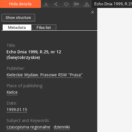
Hide details
Echo Dnia 1999, R.25
Show structure
Metadata
Files list
Title:
Echo Dnia 1999, R.25, nr 12
(Świętokrzyskie)
Publisher:
Kieleckie Wydaw. Prasowe RSW "Prasa"
Place of publishing:
Kielce
Date:
1999.01.15
Subject and Keywords:
czasopisma regionalne
;
dzienniki