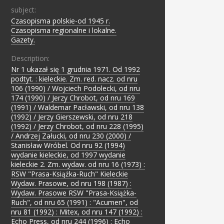
subject:
Czasopisma polskie-od 1945 r.
;
Czasopisma regionalne i lokalne.
;
Gazety.
Description:
Nr 1 ukazał się 1 grudnia 1971. Od 1992
podtyt. : kieleckie. Zm. red. nacz. od nru
106 (1990) / Wojciech Podolecki, od nru
174 (1990) / Jerzy Chrobot, od nru 169
(1991) / Waldemar Pacławski, od nru 138
(1992) / Jerzy Gierszewski, od nru 218
(1992) / Jerzy Chrobot, od nru 228 (1995)
/ Andrzej Załucki, od nru 230 (2000) /
Stanisław Wróbel. Od nru 92 (1994)
wydanie kieleckie, od 1997 wydanie
kieleckie 2. Zm. wydaw. od nru 16 (1973) :
RSW "Prasa-Książka-Ruch" Kieleckie
Wydaw. Prasowe, od nru 198 (1987) :
Wydaw. Prasowe RSW "Prasa-Książka-
Ruch", od nru 65 (1991) : "Acumen", od
nru 81 (1992) : Mitex, od nru 147 (1992) :
Echo Press, od nru 244 (1996) : Echo