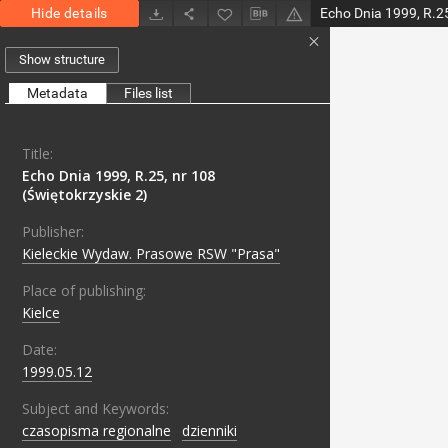
Hide details
Echo Dnia 1999, R.25
Show structure
Metadata
Files list
Title:
Echo Dnia 1999, R.25, nr 108
(Świętokrzyskie 2)
Publisher:
Kieleckie Wydaw. Prasowe RSW "Prasa"
Place of publishing:
Kielce
Date:
1999.05.12
Subject and Keywords:
czasopisma regionalne
;
dzienniki