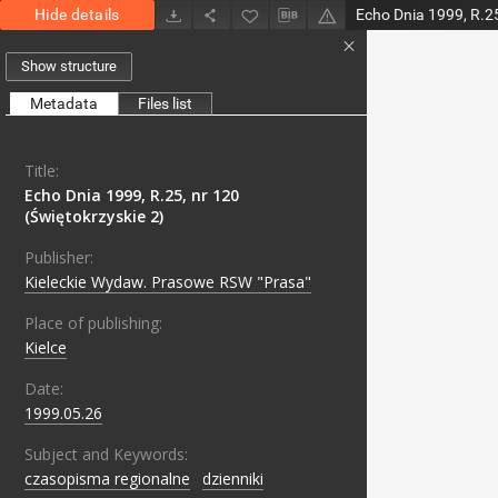
Hide details
Echo Dnia 1999, R.25
Show structure
Metadata
Files list
Title:
Echo Dnia 1999, R.25, nr 120
(Świętokrzyskie 2)
Publisher:
Kieleckie Wydaw. Prasowe RSW "Prasa"
Place of publishing:
Kielce
Date:
1999.05.26
Subject and Keywords:
czasopisma regionalne
;
dzienniki