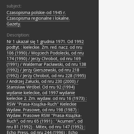
subject:
Czasopisma polskie-od 1945 r.
;
Czasopisma regionalne i lokalne.
;
Gazety.
Description:
Nr 1 ukazał się 1 grudnia 1971. Od 1992
podtyt. : kieleckie. Zm. red. nacz. od nru
106 (1990) / Wojciech Podolecki, od nru
174 (1990) / Jerzy Chrobot, od nru 169
(1991) / Waldemar Pacławski, od nru 138
(1992) / Jerzy Gierszewski, od nru 218
(1992) / Jerzy Chrobot, od nru 228 (1995)
/ Andrzej Załucki, od nru 230 (2000) /
Stanisław Wróbel. Od nru 92 (1994)
wydanie kieleckie, od 1997 wydanie
kieleckie 2. Zm. wydaw. od nru 16 (1973) :
RSW "Prasa-Książka-Ruch" Kieleckie
Wydaw. Prasowe, od nru 198 (1987) :
Wydaw. Prasowe RSW "Prasa-Książka-
Ruch", od nru 65 (1991) : "Acumen", od
nru 81 (1992) : Mitex, od nru 147 (1992) :
Echo Press, od nru 244 (1996) : Echo