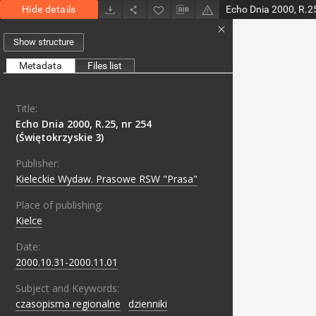
Hide details
Echo Dnia 2000, R.25
Show structure
Metadata
Files list
Title:
Echo Dnia 2000, R.25, nr 254
(Świętokrzyskie 3)
Publisher:
Kieleckie Wydaw. Prasowe RSW "Prasa"
Place of publishing:
Kielce
Date:
2000.10.31-2000.11.01
Subject and Keywords:
czasopisma regionalne
;
dzienniki