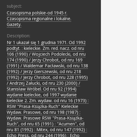
subject:
Czasopisma polskie-od 1945 r.
;
Czasopisma regionalne i lokalne.
;
Gazety.
Description:
Nr 1 ukazał się 1 grudnia 1971. Od 1992
podtyt. : kieleckie. Zm. red. nacz. od nru
106 (1990) / Wojciech Podolecki, od nru
174 (1990) / Jerzy Chrobot, od nru 169
(1991) / Waldemar Pacławski, od nru 138
(1992) / Jerzy Gierszewski, od nru 218
(1992) / Jerzy Chrobot, od nru 228 (1995)
/ Andrzej Załucki, od nru 230 (2000) /
Stanisław Wróbel. Od nru 92 (1994)
wydanie kieleckie, od 1997 wydanie
kieleckie 2. Zm. wydaw. od nru 16 (1973) :
RSW "Prasa-Książka-Ruch" Kieleckie
Wydaw. Prasowe, od nru 198 (1987) :
Wydaw. Prasowe RSW "Prasa-Książka-
Ruch", od nru 65 (1991) : "Acumen", od
nru 81 (1992) : Mitex, od nru 147 (1992) :
Echo Press, od nru 244 (1996) : Echo