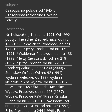
subject:
Czasopisma polskie-od 1945 r.
;
Czasopisma regionalne i lokalne.
;
Gazety.
Description:
Nr 1 ukazał się 1 grudnia 1971. Od 1992
podtyt. : kieleckie. Zm. red. nacz. od nru
106 (1990) / Wojciech Podolecki, od nru
174 (1990) / Jerzy Chrobot, od nru 169
(1991) / Waldemar Pacławski, od nru 138
(1992) / Jerzy Gierszewski, od nru 218
(1992) / Jerzy Chrobot, od nru 228 (1995)
/ Andrzej Załucki, od nru 230 (2000) /
Stanisław Wróbel. Od nru 92 (1994)
wydanie kieleckie, od 1997 wydanie
kieleckie 2. Zm. wydaw. od nru 16 (1973) :
RSW "Prasa-Książka-Ruch" Kieleckie
Wydaw. Prasowe, od nru 198 (1987) :
Wydaw. Prasowe RSW "Prasa-Książka-
Ruch", od nru 65 (1991) : "Acumen", od
nru 81 (1992) : Mitex, od nru 147 (1992) :
Echo Press, od nru 244 (1996) : Echo