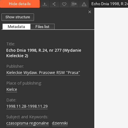
Hide details
Show structure
Metadata
Files list
Title:
Echo Dnia 1998, R.24, nr 277 (Wydanie
Kieleckie 2)
Publisher:
Kieleckie Wydaw. Prasowe RSW "Prasa"
Place of publishing:
Kielce
Date:
1998.11.28-1998.11.29
Subject and Keywords:
czasopisma regionalne
;
dzienniki